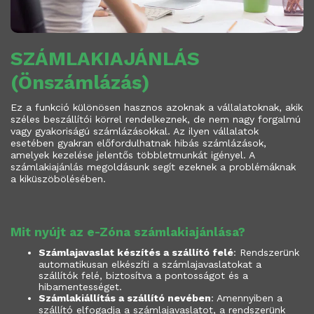
SZÁMLAKIAJÁNLÁS
(Önszámlázás)
Ez a funkció különösen hasznos azoknak a vállalatoknak, akik
széles beszállítói körrel rendelkeznek, de nem nagy forgalmú
vagy gyakoriságú számlázásokkal. Az ilyen vállalatok
esetében gyakran előfordulhatnak hibás számlázások,
amelyek kezelése jelentős többletmunkát igényel. A
számlakiajánlás megoldásunk segít ezeknek a problémáknak
a kiküszöbölésében.
Mit nyújt az e-Zóna számlakiajánlása?
Számlajavaslat készítés a szállító felé
: Rendszerünk
automatikusan elkészíti a számlajavaslatokat a
szállítók felé, biztosítva a pontosságot és a
hibamentességet.
Számlakiállítás a szállító nevében
: Amennyiben a
szállító elfogadja a számlajavaslatot, a rendszerünk