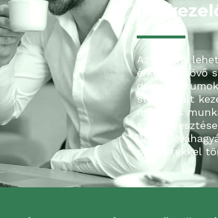
iratkeze
Az e-Zóna lehet
érkező bejövő s
dokumentumok a
strukturált keze
manuális munka 
számlavesztések
belüli jóváhagy
partnerekkel t