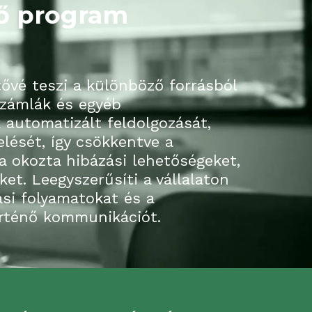
lő program
ővé teszi a különböző forrásból 
zámlák és egyéb 
utomatizált feldolgozását, 
lését, így csökkentve a 
okozta hibázási lehetőségeket, 
et. Leegyszerűsíti a vállalaton 
ási folyamatokat és a 
örténő kommunikációt.