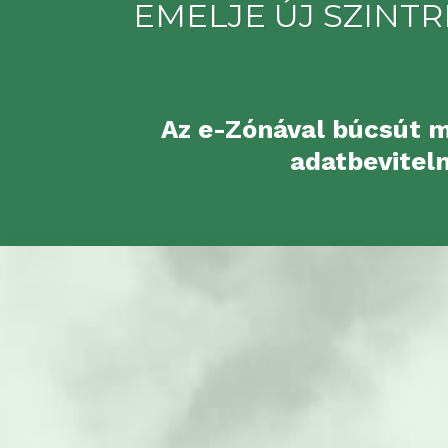
EMELJE ÚJ SZINT
Az e-Zónával búcsút m
adatbevitel