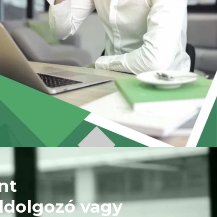
t 
ldolgozó vagy 