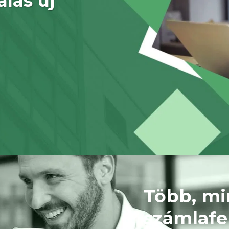
ás új 
Több, min
számlafe