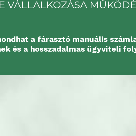
RE VÁLLALKOZÁSA MŰKÖDÉS
ondhat a fárasztó manuális számla
nek és a hosszadalmas ügyviteli fo